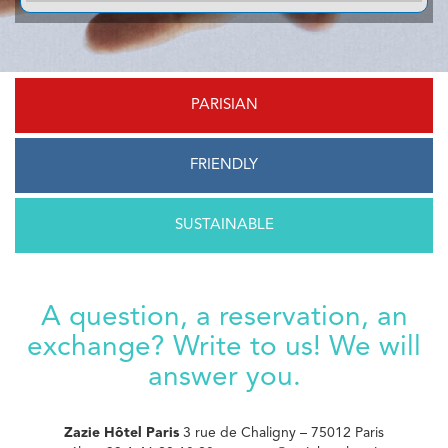
PARISIAN
FRIENDLY
SUSTAINABLE
A question, a reservation, an
exchange? Write to us! We will
answer you.
Zazie Hôtel Paris
3 rue de Chaligny – 75012 Paris